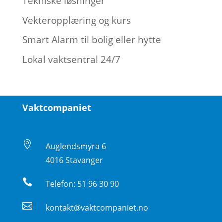
Tekniske løsninger
Vekteropplæring og kurs
Smart Alarm til bolig eller hytte
Lokal vaktsentral 24/7
Vaktcompaniet

Auglendsmyra 6
4016 Stavanger

Telefon: 51 96 30 90

kontakt@vaktcompaniet.no