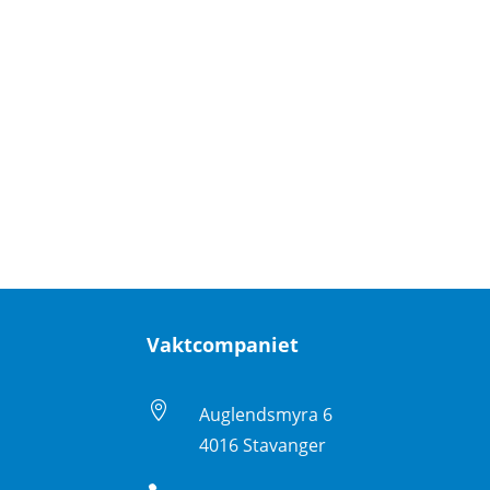
Vaktcompaniet

Auglendsmyra 6
4016 Stavanger