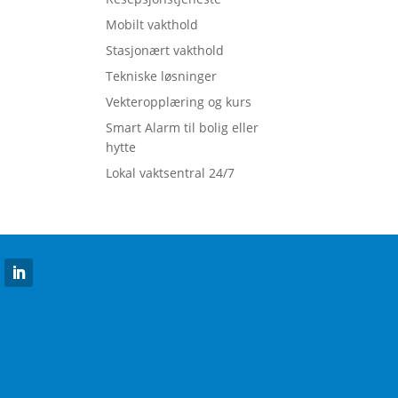
Mobilt vakthold
Stasjonært vakthold
Tekniske løsninger
Vekteropplæring og kurs
Smart Alarm til bolig eller
hytte
Lokal vaktsentral 24/7